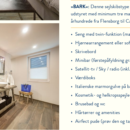
»BARK«:
Denne sejlskibstype f
udstyret med minimum tre mast
århundrede fra Flensborg til Ca
Seng med twin-funktion (mak
Hjørnearrangement eller sof
Skrivebord
Minibar (førstepåfyldning gr
Satellit-tv / Sky / radio (in
Værdiboks
Italienske marmorgulve på 
Kosmetik- og helkropsspejle
Brusebad og wc
Hårtørrer og amenities
Airfect pude (prøv den og t