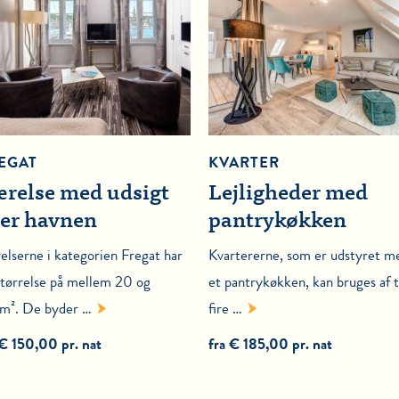
EGAT
KVARTER
relse med udsigt
Lejligheder med
er havnen
pantrykøkken
elserne i kategorien Fregat har
Kvartererne, som er udstyret m
størrelse på mellem 20 og
et pantrykøkken, kan bruges af t
m². De byder …
fire …
 € 150,00 pr. nat
fra € 185,00 pr. nat