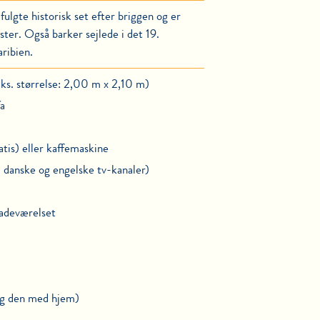
ulgte historisk set efter briggen og er
er. Også barker sejlede i det 19.
ribien.
s. størrelse: 2,00 m x 2,10 m)
a
atis) eller kaffemaskine
kl. danske og engelske tv-kanaler)
badeværelset
ag den med hjem)