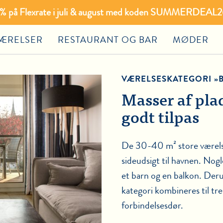
20% på Flexrate i juli & august med koden SUMMERDEAL26
ÆRELSER
RESTAURANT OG BAR
MØDER
VÆRELSESKATEGORI »
Masser af plads
godt tilpas
De 30-40 m² store værelse
sideudsigt til havnen. Nogl
et barn og en balkon. Deru
kategori kombineres til tre
forbindelsesdør.