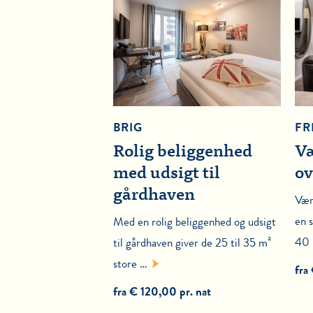
BRIG
FR
Rolig beliggenhed
Væ
med udsigt til
ov
gårdhaven
Vær
en 
Med en rolig beliggenhed og udsigt
40 
til gårdhaven giver de 25 til 35 m²
store …
fra
fra € 120,00 pr. nat