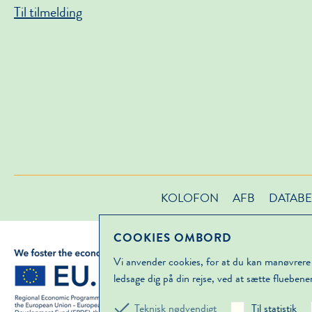
Til tilmelding
KOLOFON
AFB
DATABE
COOKIES OMBORD
Vi anvender cookies, for at du kan manøvrere
ledsage dig på din rejse, ved at sætte fluebene
Teknisk nødvendigt
Til statistik