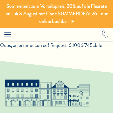
Sommerzeit zum Vorteilspreis: 20% auf die Flexrate
im Juli & August mit Code SUMMERDEAL26 - nur
online buchbar!
Oops, an error occurred! Request: 6d006f745cbde