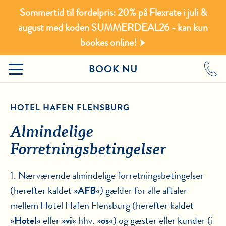
Sommertid til fordelpris: 20% på Flexrate i juli &
august med koden SUMMERDEAL26 - kan kun
bookes online!
BOOK NU
HOTEL HAFEN FLENSBURG
Almindelige
Forretningsbetingelser
1. Nærværende almindelige forretningsbetingelser
(herefter kaldet »
AFB
«) gælder for alle aftaler
mellem Hotel Hafen Flensburg (herefter kaldet
»
Hotel
« eller »
vi
« hhv. »
os
«) og gæster eller kunder (i