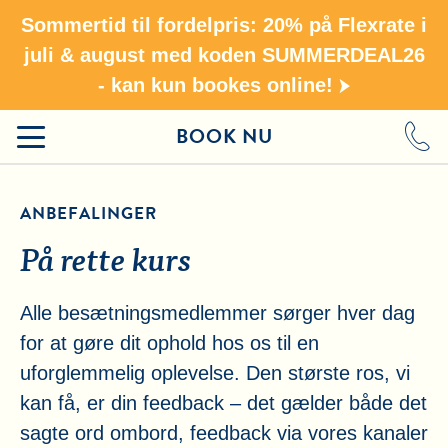
Sommertid til fordelpris: 20% på Flexrate i
juli & august med koden SUMMERDEAL26
- kan kun bookes online!
BOOK NU
ANBEFALINGER
På rette kurs
Alle besætningsmedlemmer sørger hver dag
for at gøre dit ophold hos os til en
uforglemmelig oplevelse. Den største ros, vi
kan få, er din feedback – det gælder både det
sagte ord ombord, feedback via vores kanaler