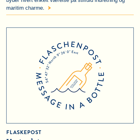
byder hvert enkelt værelse på stilfuld indretning og
maritim charme.
FLASKEPOST