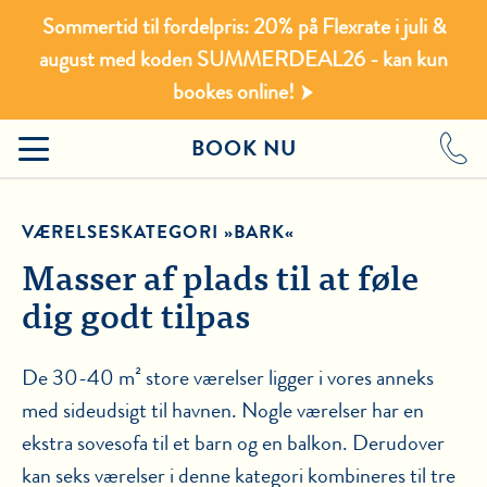
Sommertid til fordelpris: 20% på Flexrate i juli &
august med koden SUMMERDEAL26 - kan kun
bookes online!
BOOK NU
VÆRELSESKATEGORI »BARK«
Masser af plads til at føle
dig godt tilpas
De 30-40 m² store værelser ligger i vores anneks
med sideudsigt til havnen. Nogle værelser har en
ekstra sovesofa til et barn og en balkon. Derudover
kan seks værelser i denne kategori kombineres til tre