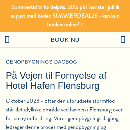
Sommertid til fordelpris: 20% på Flexrate i juli &
august med koden SUMMERDEAL26 - kan kun
bookes online!
BOOK NU
GENOPBYGNINGS DAGBOG
På Vejen til Fornyelse af
Hotel Hafen Flensburg
Oktober 2023 - Efter den uforudsete stormflod
står det idylliske område ved havnen i Flensburg over
for en ny udfordring. Vores genopbygnings dagbog
ledsager denne proces med genopbygning og