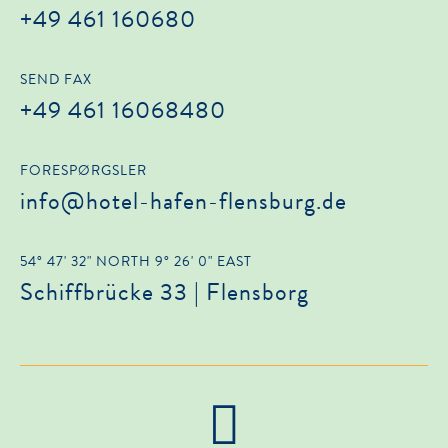
+49 461 160680
SEND FAX
+49 461 16068480
FORESPØRGSLER
info@hotel-hafen-flensburg.de
54° 47' 32" NORTH 9° 26' 0" EAST
Schiffbrücke 33 | Flensborg