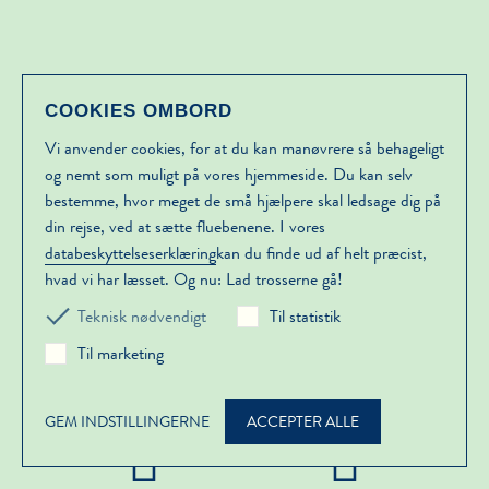
COOKIES OMBORD
Vi anvender cookies, for at du kan manøvrere så behageligt
HUNDEVENLIG
og nemt som muligt på vores hjemmeside. Du kan selv
bestemme, hvor meget de små hjælpere skal ledsage dig på
din rejse, ved at sætte fluebenene. I vores
databeskyttelseserklæring
kan du finde ud af helt præcist,
hvad vi har læsset. Og nu: Lad trosserne gå!
Flaskepost – VORES
NYHEDSBREV
Teknisk nødvendigt
Til statistik
Til marketing
Til tilmelding
GEM INDSTILLINGERNE
ACCEPTER ALLE