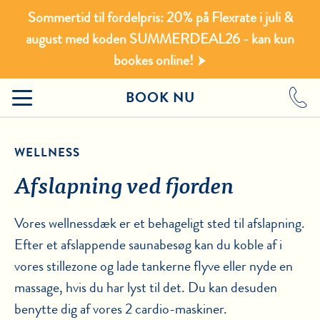
Sommertid til fordelpris: 20% på Flexrate i juli &
august med koden SUMMERDEAL26 - kan kun
bookes online!
BOOK NU
WELLNESS
Afslapning ved fjorden
Vores wellnessdæk er et behageligt sted til afslapning.
Efter et afslappende saunabesøg kan du koble af i
vores stillezone og lade tankerne flyve eller nyde en
massage, hvis du har lyst til det. Du kan desuden
benytte dig af vores 2 cardio-maskiner.