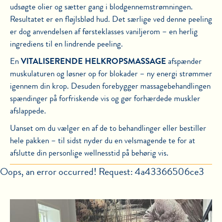
udsøgte olier og sætter gang i blodgennemstrømningen.
Resultatet er en fløjlsblød hud. Det særlige ved denne peeling
er dog anvendelsen af førsteklasses vaniljerom – en herlig
ingrediens til en lindrende peeling.
En
VITALISERENDE HELKROPSMASSAGE
afspænder
muskulaturen og løsner op for blokader – ny energi strømmer
igennem din krop. Desuden forebygger massagebehandlingen
spændinger på forfriskende vis og gør forhærdede muskler
afslappede.
Uanset om du vælger en af de to behandlinger eller bestiller
hele pakken – til sidst nyder du en velsmagende te for at
afslutte din personlige wellnesstid på behørig vis.
Oops, an error occurred! Request: 4a43366506ce3