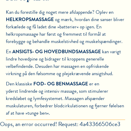
Kan du forestille dig noget mere afslappende? Oplev en
HELKROPSMASSAGE
og mærk, hvordan dine sanser bliver
forkælede og få ladet dine »batterier« op igen. En
helkropsmassage har først og fremmest til formål at
forebygge og behandle muskelstivhed og muskelspændinger.
En
ANSIGTS- OG HOVEDBUNDSMASSAGE
kan varigt
lindre hovedpine og bidrager til kroppens generelle
velbefindende. Desuden har massagen en opfriskende
virkning på den følsomme og plejekrævende ansigtshud.
Den klassiske
FOD- OG BENMASSAGE
er en
yderst lindrende og intensiv massage, som stimulerer
kredsløbet og lymfesystemet. Massagen afspænder
muskulaturen, forbedrer blodcirkulationen og fjerner følelsen
af at have »tunge ben«.
Oops, an error occurred! Request: 4a43366506ce3