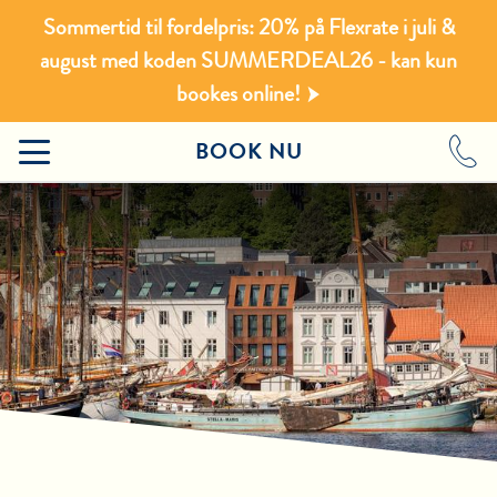
Sommertid til fordelpris: 20% på Flexrate i juli &
august med koden SUMMERDEAL26 - kan kun
bookes online!
BOOK NU