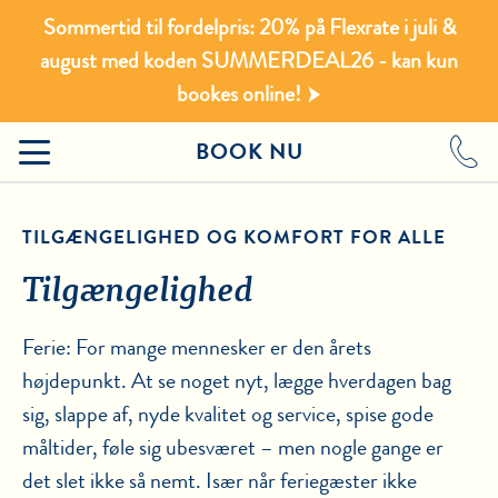
Sommertid til fordelpris: 20% på Flexrate i juli &
august med koden SUMMERDEAL26 - kan kun
bookes online!
BOOK NU
TILGÆNGELIGHED OG KOMFORT FOR ALLE
Tilgængelighed
Ferie: For mange mennesker er den årets
højdepunkt. At se noget nyt, lægge hverdagen bag
sig, slappe af, nyde kvalitet og service, spise gode
måltider, føle sig ubesværet – men nogle gange er
det slet ikke så nemt. Især når feriegæster ikke