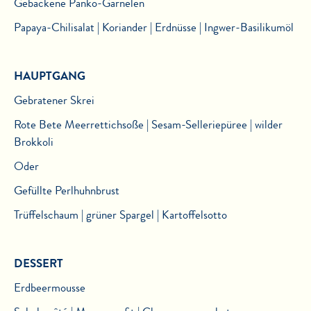
Gebackene Panko-Garnelen
Papaya-Chilisalat | Koriander | Erdnüsse | Ingwer-Basilikumöl
HAUPTGANG
Gebratener Skrei
Rote Bete Meerrettichsoße | Sesam-Selleriepüree | wilder
Brokkoli
Oder
Gefüllte Perlhuhnbrust
Trüffelschaum | grüner Spargel | Kartoffelsotto
DESSERT
Erdbeermousse