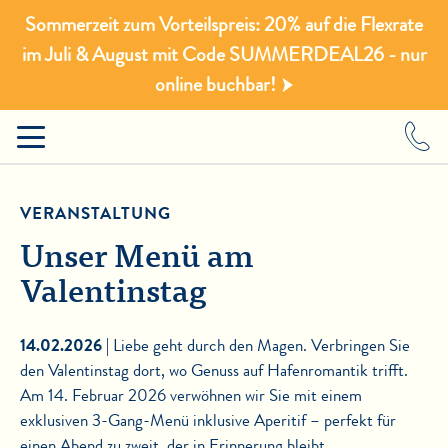
Sommerzeit zum Vorteilspreis: 20% auf die Flexrate
im Juli & August mit Code SUMMERDEAL26 - nur
online buchbar!
VERANSTALTUNG
Unser Menü am
Valentinstag
14.02.2026 |
Liebe geht durch den Magen. Verbringen Sie
den Valentinstag dort, wo Genuss auf Hafenromantik trifft.
Am 14. Februar 2026 verwöhnen wir Sie mit einem
exklusiven 3-Gang-Menü inklusive Aperitif – perfekt für
einen Abend zu zweit, der in Erinnerung bleibt.