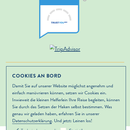
IMPRESSUM
AGB
DATENSCHUTZ
JOBS
COOKIES AN BORD
Damit Sie auf unserer Website möglichst angenehm und
DOWNLOADS
PRESSE UND NEWS
einfach manövrieren können, setzen wir Cookies ein.
Inwieweit die kleinen Helferlein Ihre Reise begleiten, können
PARTNER VON SEHNSUCHT SYLT
Sie durch das Setzen der Haken selbst bestimmen. Was
#FLENSBURGLIEBTDICH
genau wir geladen haben, erfahren Sie in unserer
Datenschutzerklärung
. Und jetzt: Leinen los!