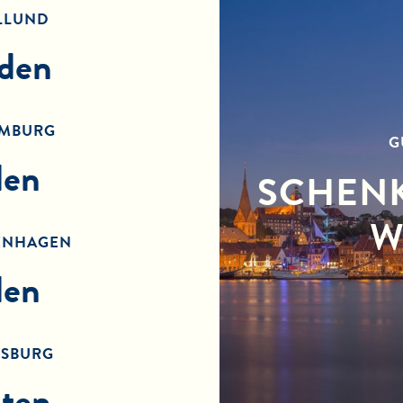
LLUND
nden
AMBURG
G
den
SCHENK
W
ENHAGEN
den
NSBURG
ten