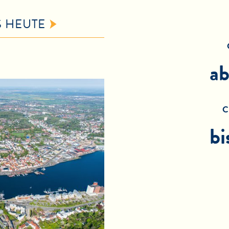
S HEUTE
ab
C
bi