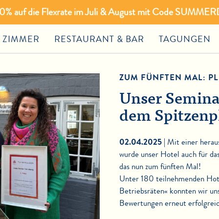
 20% auf die Flexrate im Juli & August mit Code SUMMER
ZIMMER
RESTAURANT & BAR
TAGUNGEN
ZUM FÜNFTEN MAL: PLA
Unser Seminar
dem Spitzenp
02.04.2025 |
Mit einer hera
wurde unser Hotel auch für das
das nun zum fünften Mal!
Unter 180 teilnehmenden Hotel
Betriebsräten« konnten wir u
Bewertungen erneut erfolgreic