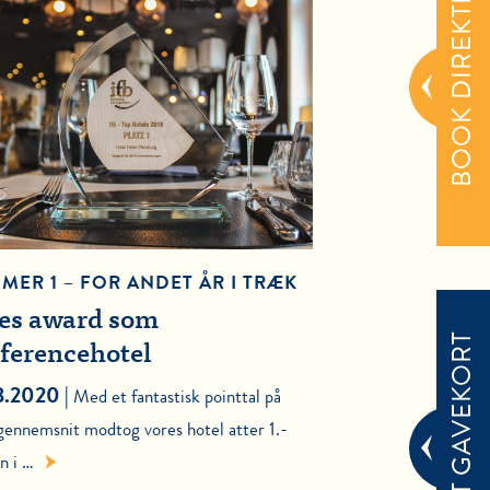
BOOK DIREKTE
MER 1 – FOR ANDET ÅR I TRÆK
es award som
GIV ET GAVEKORT
ferencehotel
3.2020 |
Med et fantastisk pointtal på
 gennemsnit modtog vores hotel atter 1.-
n i …