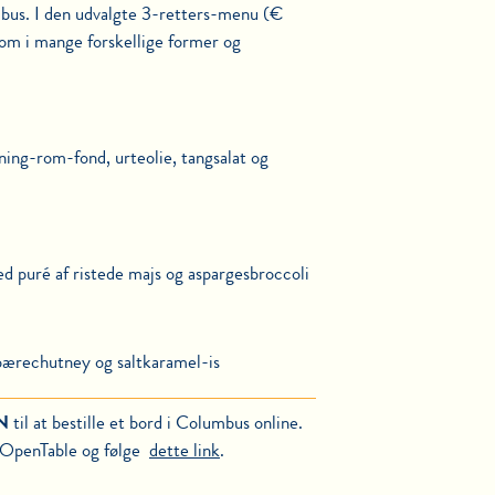
bus. I den udvalgte 3-retters-menu (€
rom i mange forskellige former og
ning-rom-fond, urteolie, tangsalat og
med
puré af ristede majs og aspargesbroccoli
pærechutney og saltkaramel-is
N
til at bestille et bord i Columbus online.
 OpenTable og følge
dette link
.