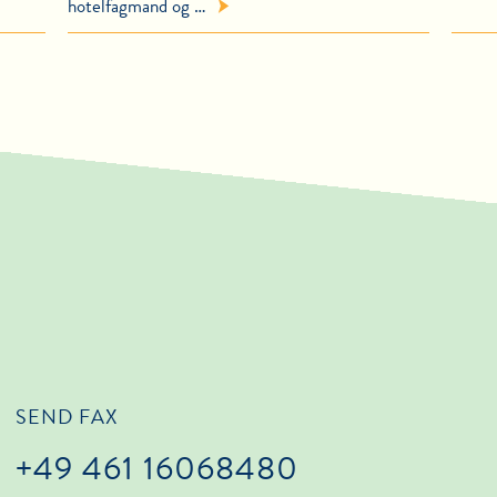
hotelfagmand og …
SEND FAX
+49 461 16068480