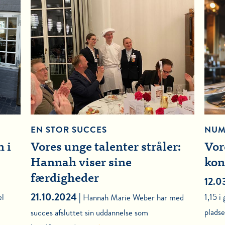
EN STOR SUCCES
NUM
 i
Vores unge talenter stråler:
Vor
Hannah viser sine
kon
færdigheder
12.0
21.10.2024 |
el
1,15 i
Hannah Marie Weber har med
pladse
succes afsluttet sin uddannelse som