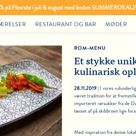
20% på Flexrate i juli & august med koden SUMMERDEAL26
ÆRELSER
RESTAURANT OG BAR
MØDER
ROM-MENU
Et stykke uni
kulinarisk op
28.11.2019 |
I vores vidunderl
været tradition for at fremstil
importeret rørsukker fra de Da
læsset af på skibbroen lige fora
Med inspiration fra denne loka