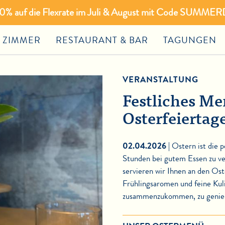
 20% auf die Flexrate im Juli & August mit Code SUMMER
ZIMMER
RESTAURANT & BAR
TAGUNGEN
VERANSTALTUNG
Festliches Me
Osterfeiertag
02.04.2026 |
Ostern ist die 
Stunden bei gutem Essen zu v
servieren wir Ihnen an den Os
Frühlingsaromen und feine Kuli
zusammenzukommen, zu genieße