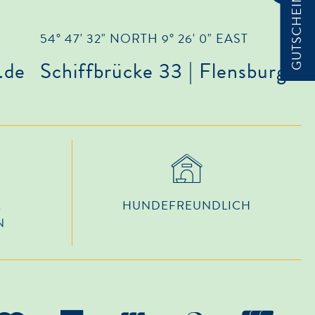
54° 47' 32" NORTH 9° 26' 0" EAST
.de
Schiffbrücke 33 | Flensburg
L
HUNDE­FREUNDLICH
N