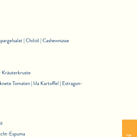
pargelsalat | Chiliöl | Cashewnüsse
r Kräuterkruste
ete Tomaten | lila Kartoffel | Estragon-
it
rucht-Espuma