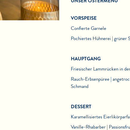
UNSER OSTERMENÜ
VORSPEISE
Confierte Garnele
Pochiertes Hühnerei | grüner S
HAUPTGANG
Friesischer Lammrücken in de
Rauch-Erbsenpüree | angetrockn
Schmand
DESSERT
Karamellisiertes Eierlikörparfa
Vanille-Rhabarber | Passionsf